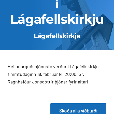
í
Fermingar
Lágafellskirkju
Fullorðnir
Lágafellskirkja
Um okkur
Kirkjugarðar
Heilunarguðsþjónusta verður í Lágafellskirkju
fimmtudaginn 18. febrúar kl. 20:00. Sr.
Ragnheiður Jónsdóttir þjónar fyrir altari.
Skoða alla viðburði