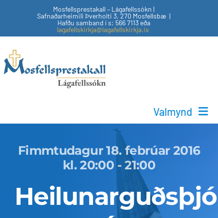
Skip
Mosfellsprestakall – Lágafellssókn |
Safnaðarheimili Þverholti 3, 270 Mosfellsbæ |
to
Hafðu samband í s: 566 7113 eða
lagafellskirkja@lagafellskirkja.is
content
Valmynd
Helgihald
Fimmtudagur 18. febrúar 2016
kl. 20:00 - 21:00
Börn & unglingar
Heilunarguðsþjó
Tónlistarstarf