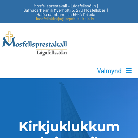
Skip
Mosfellsprestakall – Lágafellssókn |
Safnaðarheimili Þverholti 3, 270 Mosfellsbæ |
to
Hafðu samband í s: 566 7113 eða
lagafellskirkja@lagafellskirkja.is
content
Valmynd
Helgihald
Börn & unglingar
Kirkjuklukkum
Tónlistarstarf