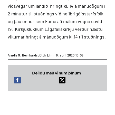
víðsvegar um landið hringt kl. 14 á mánudögum í
2 mínútur til stuðnings við heilbrigðisstarfsfólk
og þau önnur sem koma að málum vegna covid
19. Kirkjuklukkum Lágafellskirkju verður næstu
vikurnar hringt á mánudögum kl.14 til stuðnings.
Arndís G. Bernhardsdóttir Linn
6. apríl 2020 13:09
Deildu með vinum þínum