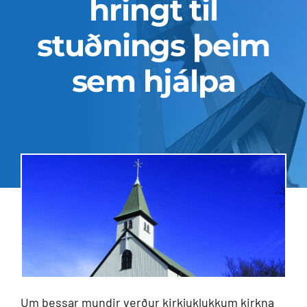
hringt til
Fermingar
stuðnings þeim
Fullorðnir
sem hjálpa
Um okkur
Kirkjugarðar
Um þessar mundir verður kirkjuklukkum kirkna