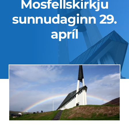
Mosfellskirkju
Fermingar
sunnudaginn 29.
Fullorðnir
apríl
Um okkur
Kirkjugarðar